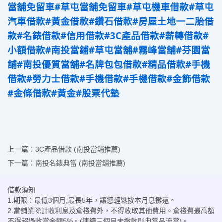
當舖免留車
#草屯當舖免留車
#草屯機車借款
#草屯
汽車借款
#黃金借款
#鑽石借款
#房屋土地一二胎借
款
#名錶借款
#信用借款
#3C產品借款
#薪轉借款
#
小額借款
#南投當鋪
#草屯當舖
#霧峰當舖
#芬園當
舖
#南投優質當舖
#名牌包包借款
#精品借款
#手機
借款
#勞力士借款
#手機借款
#手機借款
#金飾借款
#金條借款
#黃金
#股票代墊
上一篇：
3C產品借款 (南投當舖推薦)
下一篇：
南投名錶典當 (南投當舖推薦)
借款須知
1.期限：最低3個月,最長5年，讓您輕鬆按本月息攤還。
2.當舖業除計收利息及倉棧費外，不得收取其他費用。倉棧費最高額
不得超過收當金額5%。(連續三個月未繳款則典當品流當)。